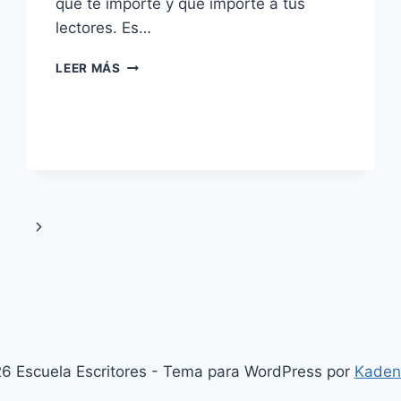
que te importe y que importe a tus
lectores. Es…
7
LEER MÁS
REGLAS
PARA
ESCRIBIR
DE
KURT
VONNEGUT
Siguiente
página
6 Escuela Escritores - Tema para WordPress por
Kaden