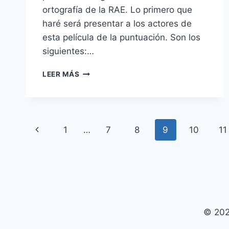
ortografía de la RAE. Lo primero que
haré será presentar a los actores de
esta película de la puntuación. Son los
siguientes:…
PUNTUACIÓN
LEER MÁS
1.
CÓMO
SEPARAR
LOS
Navegación
SIGNOS
Página
1
…
7
8
9
10
11
DE
de
PUNTUACIÓN.
anterior
página
© 202