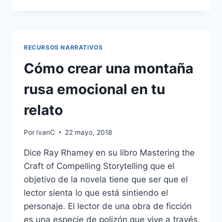
CONSEGUIR
QUE
EL
LECTOR
SIENTA
RECURSOS NARRATIVOS
ALGO
CON
Cómo crear una montaña
TU
NOVELA
rusa emocional en tu
relato
Por
IvanC
22 mayo, 2018
Dice Ray Rhamey en su libro Mastering the
Craft of Compelling Storytelling que el
objetivo de la novela tiene que ser que el
lector sienta lo que está sintiendo el
personaje. El lector de una obra de ficción
es una especie de polizón que vive a través