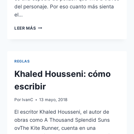
del personaje. Por eso cuanto más sienta
el…
CÓMO
LEER MÁS
CREAR
UNA
MONTAÑA
RUSA
EMOCIONAL
REGLAS
EN
TU
Khaled Housseni: cómo
RELATO
escribir
Por
IvanC
13 mayo, 2018
El escritor Khaled Housseni, el autor de
obras como A Thousand Splendid Suns
ovThe Kite Runner, cuenta en una