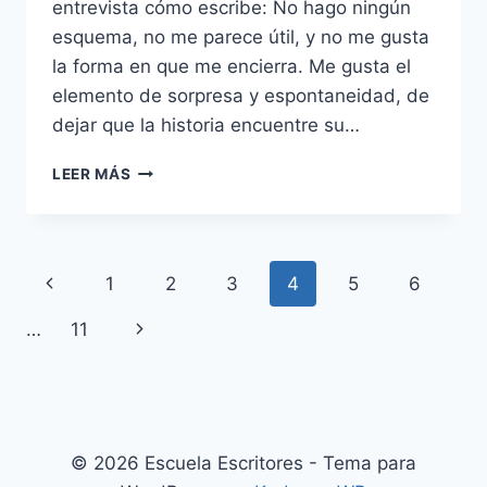
entrevista cómo escribe: No hago ningún
esquema, no me parece útil, y no me gusta
la forma en que me encierra. Me gusta el
elemento de sorpresa y espontaneidad, de
dejar que la historia encuentre su…
KHALED
LEER MÁS
HOUSSENI:
CÓMO
ESCRIBIR
Navegación
Página
1
2
3
4
5
6
de
anterior
Siguiente
…
11
página
página
© 2026 Escuela Escritores - Tema para