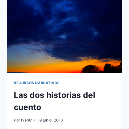
ESCRITURA:
CÓMO
SEGUIR
ESCRIBIENDO
CUANDO
CREES
QUE
TODO
ES
MALO
RECURSOS NARRATIVOS
Las dos historias del
cuento
Por
IvanC
19 junio, 2018