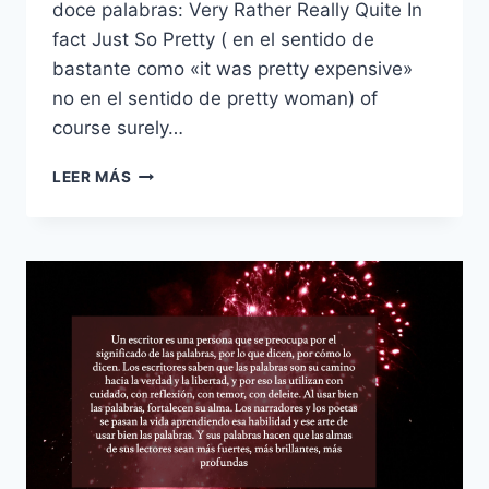
doce palabras: Very Rather Really Quite In
fact Just So Pretty ( en el sentido de
bastante como «it was pretty expensive»
no en el sentido de pretty woman) of
course surely…
12
LEER MÁS
PALABRAS
QUE
DEBES
EVITAR
AL
ESCRIBIR
SEGÚN
BENJAMIN
DREYER