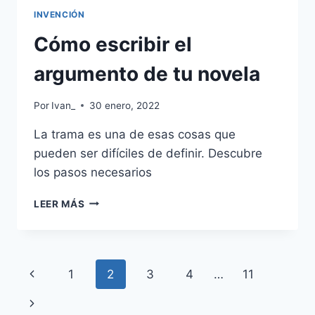
INVENCIÓN
Cómo escribir el
argumento de tu novela
Por
Ivan_
30 enero, 2022
La trama es una de esas cosas que
pueden ser difíciles de definir. Descubre
los pasos necesarios
CÓMO
LEER MÁS
ESCRIBIR
EL
ARGUMENTO
DE
Navegación
Página
1
2
3
4
…
11
TU
NOVELA
de
anterior
Siguiente