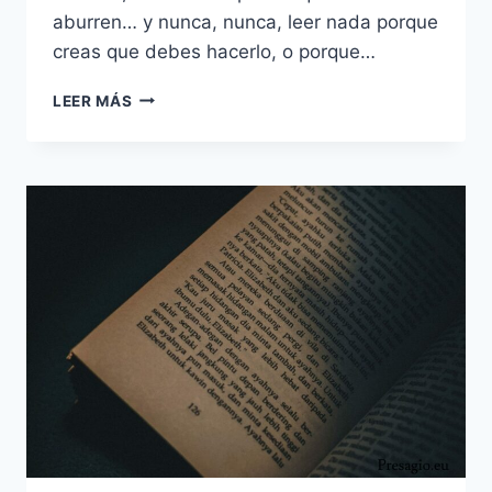
aburren… y nunca, nunca, leer nada porque
creas que debes hacerlo, o porque…
LA
LEER MÁS
ÚNICA
MANERA
DE
LEER
PARA
DORIS
LESSING