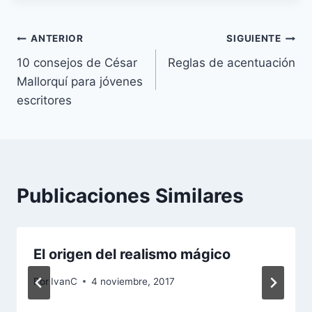
Navegación
ANTERIOR
SIGUIENTE
10 consejos de César
Reglas de acentuación
de
Mallorquí para jóvenes
entradas
escritores
Publicaciones Similares
El origen del realismo mágico
Por
IvanC
4 noviembre, 2017