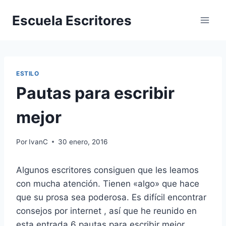
Saltar
Escuela Escritores
al
contenido
ESTILO
Pautas para escribir
mejor
Por
IvanC
30 enero, 2016
Algunos escritores consiguen que les leamos
con mucha atención. Tienen «algo» que hace
que su prosa sea poderosa. Es difícil encontrar
consejos por internet , así que he reunido en
esta entrada 6 pautas para escribir mejor