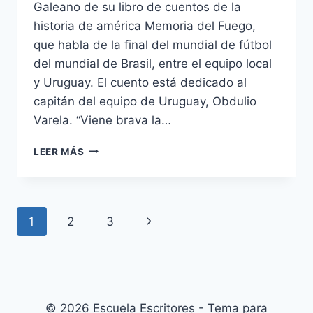
Galeano de su libro de cuentos de la
historia de américa Memoria del Fuego,
que habla de la final del mundial de fútbol
del mundial de Brasil, entre el equipo local
y Uruguay. El cuento está dedicado al
capitán del equipo de Uruguay, Obdulio
Varela. “Viene brava la…
OBDULIO
LEER MÁS
VARELA
Navegación
Siguiente
1
2
3
de
página
página
© 2026 Escuela Escritores - Tema para