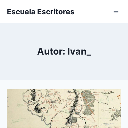
Saltar
Escuela Escritores
al
contenido
Autor: Ivan_