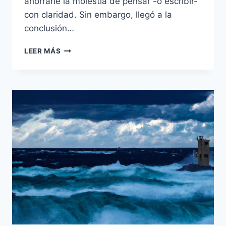
ahorrarle la molestia de pensar -o escribir-
con claridad. Sin embargo, llegó a la
conclusión…
LOS
LEER MÁS
6
REMEDIOS
PARA
ESCRIBIR
DE
GEORGE
ORWELL