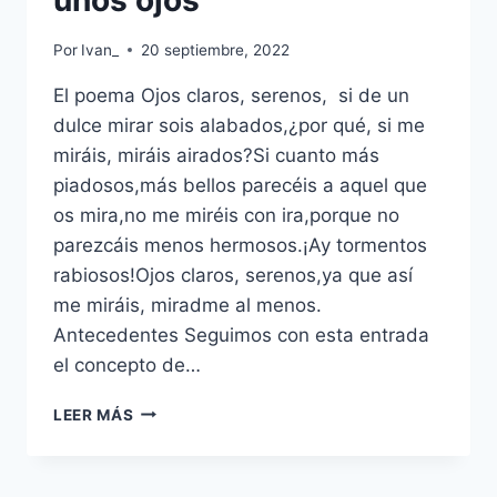
unos ojos
Por
Ivan_
20 septiembre, 2022
El poema Ojos claros, serenos, si de un
dulce mirar sois alabados,¿por qué, si me
miráis, miráis airados?Si cuanto más
piadosos,más bellos parecéis a aquel que
os mira,no me miréis con ira,porque no
parezcáis menos hermosos.¡Ay tormentos
rabiosos!Ojos claros, serenos,ya que así
me miráis, miradme al menos.
Antecedentes Seguimos con esta entrada
el concepto de…
GUTIERRE
LEER MÁS
DE
CETINA.
A